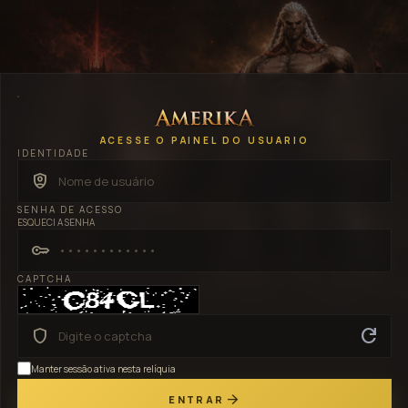
ACESSE O PAINEL DO USUARIO
IDENTIDADE
shield_person
SENHA DE ACESSO
ESQUECI A SENHA
key
CAPTCHA
refresh
shield
Manter sessão ativa nesta relíquia
arrow_forward
ENTRAR