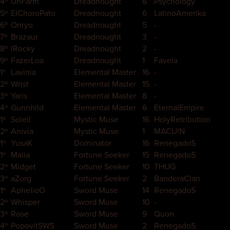
4º
UhFarm
Dreadnought
6
Psychology
5º
ElChoroPato
Dreadnought
6
LatinoAmerika
6º
Onryo
Dreadnought
5
-
7º
Brazaur
Dreadnought
3
-
8º
lRocky
Dreadnought
2
-
9º
FazerLoa
Dreadnought
1
Favela
1º
Lavinia
Elemental Master
16
-
2º
Wrist
Elemental Master
15
-
3º
Yaris
Elemental Master
8
-
4º
Gunnhild
Elemental Master
6
EternalEmpire
1º
Soleil
Mystic Muse
16
HolyRetribution
2º
Anivia
Mystic Muse
1
MACU!N
1º
YusaK
Dominator
16
RenegadoS
1º
Maiia
Fortune Seeker
15
RenegadoS
2º
Midget
Fortune Seeker
10
THUG
3º
aZorg
Fortune Seeker
2
BanderaClan
1º
AphelioO
Sword Muse
14
RenegadoS
2º
Whisper
Sword Muse
10
-
3º
Rose
Sword Muse
9
Quon
4º
PopovitSWS
Sword Muse
2
RenegadoS