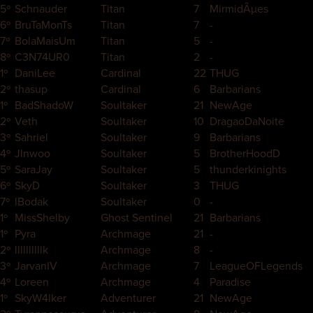
5º
Schnauder
Titan
7
MirmidÃµes
6º
BruTaMonTs
Titan
7
-
7º
BolaMaisUm
Titan
5
-
8º
C3N74UR0
Titan
2
-
1º
DaniLee
Cardinal
22
THUG
2º
thasup
Cardinal
6
Barbarians
1º
BadShadoW
Soultaker
21
NewAge
2º
Veth
Soultaker
10
DragaoDaNoite
3º
Sahriel
Soultaker
9
Barbarians
4º
Jlnwoo
Soultaker
5
BrotherHoodD
5º
SaraJay
Soultaker
5
thunderkinights
6º
SkyD
Soultaker
3
THUG
7º
lBodak
Soultaker
0
-
1º
MissShelby
Ghost Sentinel
21
Barbarians
1º
Pyra
Archmage
21
-
2º
llllllllllk
Archmage
8
-
3º
JarvanIV
Archmage
7
LeagueOFLegends
4º
Loreen
Archmage
4
Paradise
1º
SkyW4lker
Adventurer
21
NewAge