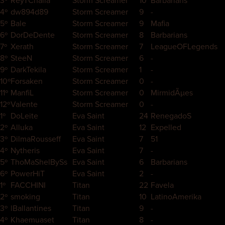
3º
ReyTChalla
Storm Screamer
10
Barbarians
4º
dw894d89
Storm Screamer
9
-
5º
Bale
Storm Screamer
9
Mafia
6º
DorDeDente
Storm Screamer
8
Barbarians
7º
Xerath
Storm Screamer
7
LeagueOFLegends
8º
SteeN
Storm Screamer
6
-
9º
DarkTekila
Storm Screamer
1
-
10º
Forsaken
Storm Screamer
0
-
11º
ManfiL
Storm Screamer
0
MirmidÃµes
12º
Valente
Storm Screamer
0
-
1º
DoLeite
Eva Saint
24
RenegadoS
2º
Alluka
Eva Saint
12
Expelled
3º
DilmaRousseff
Eva Saint
7
51
4º
Nytheris
Eva Saint
7
-
5º
ThoMaShelBySs
Eva Saint
6
Barbarians
6º
PowerHiT
Eva Saint
2
-
1º
FACCHINI
Titan
22
Favela
2º
smoking
Titan
10
LatinoAmerika
3º
lBallantines
Titan
9
-
4º
Khaemuaset
Titan
8
-