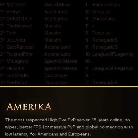
5º
M0T0K0
Sword Muse
1
BanderaClan
1º
BoByZ
Sagittarius
12
Paradise
2º
0VERL0RD
Sagittarius
8
Barbarians
1º
TheBlessed
Maestro
11
-
2º
Tech
Maestro
9
Paradise
3º
JuuJuba
Maestro
5
RenegadoS
1º
GatoRaivoso
Arcana Lord
11
RenegadoS
2º
TwistedFate
Arcana Lord
10
LeagueOFLegends
1º
MrLegend
Spectral Master
10
-
2º
Hecarim
Spectral Master
4
LeagueOFLegends
1º
LorDZedO
Doomcryer
9
-
2º
FeeDCov
Doomcryer
7
RenegadoS
The most respected High Five PvP server. 18 years online, no
wipes, better FPS for massive PvP and global connection with
low latency for Americans and Europeans.