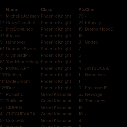
Name
Class
Pts
Clan
1º
MichelleJackson
Phoenix Knight
76
-
2º
CrazyCannibal
Phoenix Knight
24
Kitowcy
3º
PiorDoMundo
Phoenix Knight
15
BrotherHoodD
4º
iKlauss
Phoenix Knight
10
-
5º
Hannover
Phoenix Knight
8
United
6º
DemonicSword
Phoenix Knight
7
-
7º
OlympiadPK
Phoenix Knight
6
-
8º
YondaimeHokage
Phoenix Knight
5
-
9º
ROMATERY
Phoenix Knight
4
ANTSOCIAL
10º
GodIsra
Phoenix Knight
1
Barbarians
11º
BrideGroom
Phoenix Knight
1
-
12º
lBrzr
Phoenix Knight
0
FracassedS
1º
Rokush0
Grand Khauatari
63
NewAge
2º
Trafikkant
Grand Khauatari
10
Transudos
3º
ClB0RG
Grand Khauatari
10
-
4º
CHEGUEVARA
Grand Khauatari
10
-
5º
Cotonet3
Grand Khauatari
9
-
6º
strength
Grand Khauatari
8
-