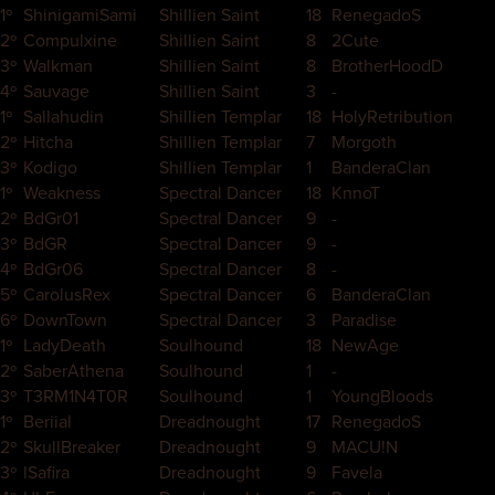
1º
ShinigamiSami
Shillien Saint
18
RenegadoS
2º
Compulxine
Shillien Saint
8
2Cute
3º
Walkman
Shillien Saint
8
BrotherHoodD
4º
Sauvage
Shillien Saint
3
-
1º
Sallahudin
Shillien Templar
18
HolyRetribution
2º
Hitcha
Shillien Templar
7
Morgoth
3º
Kodigo
Shillien Templar
1
BanderaClan
1º
Weakness
Spectral Dancer
18
KnnoT
2º
BdGr01
Spectral Dancer
9
-
3º
BdGR
Spectral Dancer
9
-
4º
BdGr06
Spectral Dancer
8
-
5º
CarolusRex
Spectral Dancer
6
BanderaClan
6º
DownTown
Spectral Dancer
3
Paradise
1º
LadyDeath
Soulhound
18
NewAge
2º
SaberAthena
Soulhound
1
-
3º
T3RM1N4T0R
Soulhound
1
YoungBloods
1º
Beriial
Dreadnought
17
RenegadoS
2º
SkullBreaker
Dreadnought
9
MACU!N
3º
lSafira
Dreadnought
9
Favela