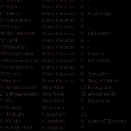
7º
Paypal
Grand Khauatari
8
-
8º
Tolkin
Grand Khauatari
8
Psychology
9º
Gorodaimon
Grand Khauatari
8
-
10º
Gronak
Grand Khauatari
6
-
11º
SOULREAVER
Grand Khauatari
5
ANTSOCIAL
12º
yoriN
Grand Khauatari
5
-
13º
Kravethor
Grand Khauatari
4
-
14º
CrazyCanibal
Grand Khauatari
2
Kitowcy
15º
Nabucodonosor
Grand Khauatari
1
EXILADOS
16º
ObsidianFury
Grand Khauatari
0
-
17º
Perseu
Grand Khauatari
0
Transudos
18º
Figther
Grand Khauatari
0
DragaoDaNoite
1º
KickButowisKK
Wind Rider
52
RenegadoS
2º
kithlygenerosity
Wind Rider
25
antisocialclub
3º
lFall
Wind Rider
0
Barbarians
4º
lDakot4
Wind Rider
0
-
1º
TheLight
Hierophant
35
-
2º
Kalista
Hierophant
9
LeagueOFLegends
3º
NPCBUFFER
Hierophant
9
-