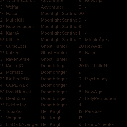
2º
Tyrannosaurus
Adventurer
8
NewAge
3º
Wolfar
Adventurer
5
-
1º
Hatsu
Moonlight Sentinel
20
-
2º
MulleKiN
Moonlight Sentinel
9
-
3º
Nubevoladora
Moonlight Sentinel
8
-
4º
KarmA
Moonlight Sentinel
1
-
5º
KiiLUA
Moonlight Sentinel
0
MirmidÃµes
1º
CurseLosT
Ghost Hunter
20
NewAge
2º
Kaizers
Ghost Hunter
8
Name
3º
RavenStrike
Ghost Hunter
4
-
1º
lArcanjO
Doombringer
20
RetaliatioN
2º
Morhazz
Doombringer
9
-
3º
lUnBeaTaBlel
Doombringer
9
Psychology
4º
GGPLAYER
Doombringer
8
-
5º
RyoikiTenkai
Doombringer
8
NewAge
6º
DeathStar
Doombringer
7
HolyRetribution
7º
Sviatoslav
Doombringer
4
-
1º
TopaZio
Hell Knight
19
Paradise
2º
Volgrim
Hell Knight
17
-
3º
LorDarkAvenger
Hell Knight
9
LatinoAmerika