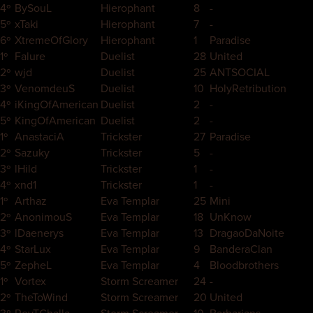
4º
BySouL
Hierophant
8
-
5º
xTaki
Hierophant
7
-
6º
XtremeOfGlory
Hierophant
1
Paradise
1º
Falure
Duelist
28
United
2º
wjd
Duelist
25
ANTSOCIAL
3º
VenomdeuS
Duelist
10
HolyRetribution
4º
iKingOfAmerican
Duelist
2
-
5º
KingOfAmerican
Duelist
2
-
1º
AnastaciA
Trickster
27
Paradise
2º
Sazuky
Trickster
5
-
3º
lHild
Trickster
1
-
4º
xnd1
Trickster
1
-
1º
Arthaz
Eva Templar
25
Mini
2º
AnonimouS
Eva Templar
18
UnKnow
3º
lDaenerys
Eva Templar
13
DragaoDaNoite
4º
StarLux
Eva Templar
9
BanderaClan
5º
ZepheL
Eva Templar
4
Bloodbrothers
1º
Vortex
Storm Screamer
24
-
2º
TheToWind
Storm Screamer
20
United